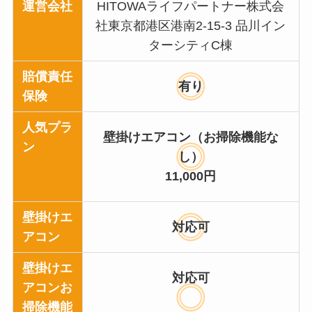
運営会社
HITOWAライフパートナー株式会
社東京都港区港南2-15-3 品川イン
ターシティC棟
賠償責任
有り
保険
人気プラ
壁掛けエアコン（お掃除機能な
ン
し）
11,000円
壁掛けエ
対応可
アコン
壁掛けエ
対応可
アコンお
掃除機能