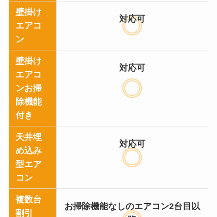
壁掛け
対応可
エアコ
ン
壁掛け
対応可
エアコ
ンお掃
除機能
付き
天井埋
対応可
め込み
型エア
コン
複数台
お掃除機能なしのエアコン2台目以
割引