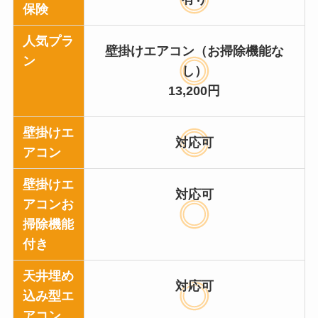
保険
人気プラ
壁掛けエアコン（お掃除機能な
ン
し）
13,200円
壁掛けエ
対応可
アコン
壁掛けエ
対応可
アコンお
掃除機能
付き
天井埋め
対応可
込み型エ
アコン