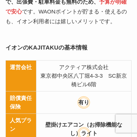
で、出張費・駐車料金も無料のため、
予算が明確
で安心
です。WAONポイントが貯まる・使えるの
も、イオン利用者には嬉しいメリットです。
イオンのKAJITAKUの基本情報
運営会社
アクティア株式会社
東京都中央区八丁堀4-3-3 SC新京
橋ビル6階
賠償責任
有り
保険
人気プラ
壁掛けエアコン（お掃除機能な
ン
し）ライト