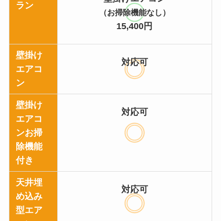
ラン
（お掃除機能なし）
15,400円
壁掛け
対応可
エアコ
ン
壁掛け
対応可
エアコ
ンお掃
除機能
付き
天井埋
対応可
め込み
型エア