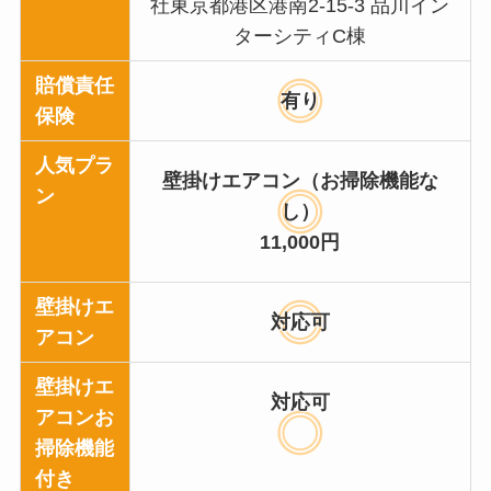
社東京都港区港南2-15-3 品川イン
ターシティC棟
賠償責任
有り
保険
人気プラ
壁掛けエアコン（お掃除機能な
ン
し）
11,000円
壁掛けエ
対応可
アコン
壁掛けエ
対応可
アコンお
掃除機能
付き