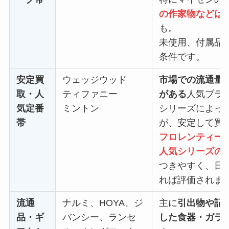
の作家物などは
も。
未使用、付属品
条件です。
安定買
ウェッジウッド
市場での流通量
取・人
ティファニー
がある
人気ブラ
気定番
ミントン
シリーズによっ
帯
が、安定して買
フロレンティー
人気シリーズの
つきやすく、日
れば評価されま
流通
ナルミ、HOYA、ジ
主に
引出物や記
品・ギ
バンシー、ランセ
した食器・ガラ