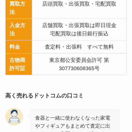
買取方
店頭買取・出張買取・宅配買取
法
入金方
店舗買取・出張買取は即日現金
法
宅配買取は後日銀行振込
料金
査定料・出張料 すべて無料
古物商
東京都公安委員会許可 第
許可証
307730608365号
高く売れるドットコム
の口コミ
食器と一緒に使わなくなった家電
やフィギュアもまとめて査定に出