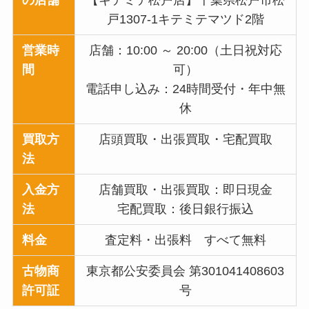
の店舗
【キテミテ松戸店】千葉県松戸市松
戸1307-1キテミテマツド2階
営業時
店舗：10:00 ～ 20:00（土日祝対応
間
可）
電話申し込み：24時間受付・年中無
休
買取方
店頭買取・出張買取・宅配買取
法
入金方
店舗買取・出張買取：即日現金
法
宅配買取：後日銀行振込
料金
査定料・出張料 すべて無料
古物商
東京都公安委員会 第301041408603
許可証
号