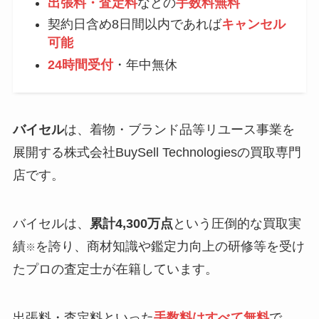
出張料・査定料
などの
手数料
無料
契約日含め8日間以内であれば
キャンセル
可能
24時間受付
・年中無休
バイセル
は、着物・ブランド品等リユース事業を
展開する株式会社BuySell Technologiesの買取専門
店です。
バイセルは、
累計4,300万点
という圧倒的な買取実
績
を誇り、商材知識や鑑定力向上の研修等を受け
※
たプロの査定士が在籍しています。
出張料・査定料といった
手数料はすべて無料
で、