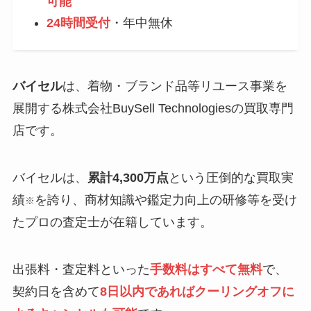
可能
24時間受付
・年中無休
バイセル
は、着物・ブランド品等リユース事業を
展開する株式会社BuySell Technologiesの買取専門
店です。
バイセルは、
累計4,300万点
という圧倒的な買取実
績
を誇り、商材知識や鑑定力向上の研修等を受け
※
たプロの査定士が在籍しています。
出張料・査定料といった
手数料はすべて無料
で、
契約日を含めて
8日以内であればクーリングオフに