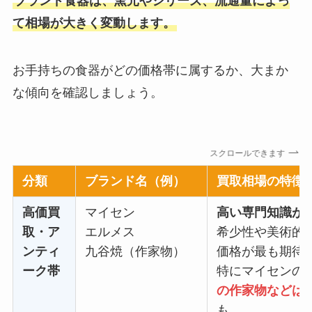
ブランド食器は、窯元やシリーズ、流通量によっ
て相場が大きく変動します。
お手持ちの食器がどの価格帯に属するか、大まか
な傾向を確認しましょう。
スクロールできます
分類
ブランド名（例）
買取相場の特徴
高価買
マイセン
高い専門知識が
取・ア
エルメス
希少性や美術的
ンティ
九谷焼（作家物）
価格が最も期待
ーク帯
特にマイセンの
の作家物などは
も。