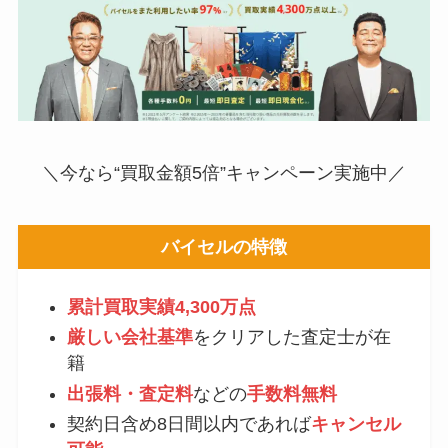
＼今なら“買取金額5倍”キャンペーン実施中／
バイセルの特徴
累計買取実績4,300万点
厳しい会社基準
をクリアした査定士が在
籍
出張料・査定料
などの
手数料
無料
契約日含め8日間以内であれば
キャンセル