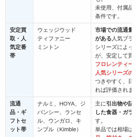
未使用、付属品
条件です。
安定買
ウェッジウッド
市場での流通量
取・人
ティファニー
がある
人気ブラ
気定番
ミントン
シリーズによっ
帯
が、安定して買
フロレンティー
人気シリーズの
つきやすく、日
れば評価されま
流通
ナルミ、HOYA、ジ
主に
引出物や記
品・ギ
バンシー、ランセ
した食器・ガラ
フトセ
ル、ウンガロ、キ
す。
ット帯
ンブル（Kimble）
単品では相場は