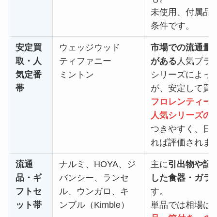
未使用、付属品
条件です。
安定買
ウェッジウッド
市場での流通量
取・人
ティファニー
がある
人気ブラ
気定番
ミントン
シリーズによっ
帯
が、安定して買
フロレンティー
人気シリーズの
つきやすく、日
れば評価されま
流通
ナルミ、HOYA、ジ
主に
引出物や記
品・ギ
バンシー、ランセ
した食器・ガラ
フトセ
ル、ウンガロ、キ
す。
ット帯
ンブル（Kimble）
単品では相場は