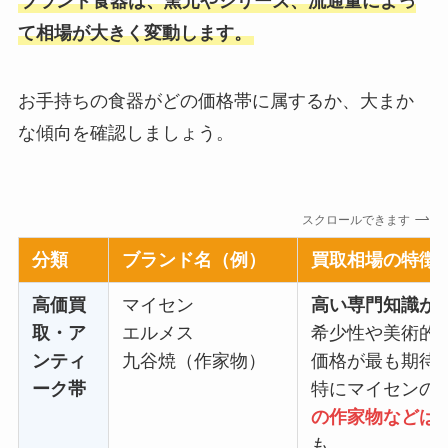
ブランド食器は、窯元やシリーズ、流通量によっ
て相場が大きく変動します。
お手持ちの食器がどの価格帯に属するか、大まか
な傾向を確認しましょう。
スクロールできます
分類
ブランド名（例）
買取相場の特徴
高価買
マイセン
高い専門知識が
取・ア
エルメス
希少性や美術的
ンティ
九谷焼（作家物）
価格が最も期待
ーク帯
特にマイセンの
の作家物などは
も。