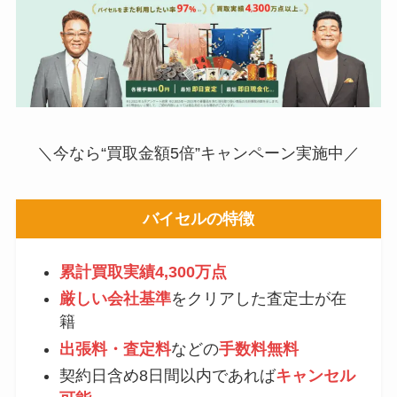
＼今なら“買取金額5倍”キャンペーン実施中／
バイセルの特徴
累計買取実績4,300万点
厳しい会社基準
をクリアした査定士が在
籍
出張料・査定料
などの
手数料
無料
契約日含め8日間以内であれば
キャンセル