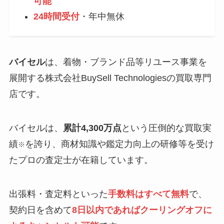
可能
24時間受付
・年中無休
バイセル
は、着物・ブランド品等リユース事業を
展開する株式会社BuySell Technologiesの買取専門
店です。
バイセルは、
累計4,300万点
という圧倒的な買取実
績
を誇り、商材知識や鑑定力向上の研修等を受け
※
たプロの査定士が在籍しています。
出張料・査定料といった
手数料はすべて無料
で、
契約日を含めて
8日以内であればクーリングオフに